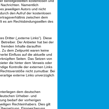
der bereitgestellten kostenlosen und
d Nachrichten. Namentlich
s jeweiligen Autors und nicht
 durch den Aufruf der kostenlosen
Vertragsverhältnis zwischen dem
hlt es am Rechtsbindungswillen des
s Dritter („externe Links“). Diese
 Betreiber. Der Anbieter hat bei der
 fremden Inhalte daraufhin
. Zu dem Zeitpunkt waren keine
erlei Einfluss auf die aktuelle und
verknüpften Seiten. Das Setzen von
bieter die hinter dem Verweis oder
ndige Kontrolle der externen Links
f Rechtsverstöße nicht zumutbar. Bei
rartige externe Links unverzüglich
 unterliegen dem deutschen
deutschen Urheber- und
tung bedarf der vorherigen
eiligen Rechteinhabers. Dies gilt
, Übersetzung, Einspeicherung,