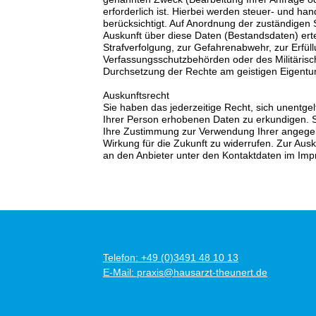
erforderlich ist. Hierbei werden steuer- und ha
berücksichtigt. Auf Anordnung der zuständigen St
Auskunft über diese Daten (Bestandsdaten) erte
Strafverfolgung, zur Gefahrenabwehr, zur Erfül
Verfassungsschutzbehörden oder des Militärisc
Durchsetzung der Rechte am geistigen Eigentum 
Auskunftsrecht
Sie haben das jederzeitige Recht, sich unentgel
Ihrer Person erhobenen Daten zu erkundigen. S
Ihre Zustimmung zur Verwendung Ihrer angege
Wirkung für die Zukunft zu widerrufen. Zur Ausk
an den Anbieter unter den Kontaktdaten im Im
Telefon: +49 (0)3491 48 10 13
E-Mail: praxis@hausarzt-theunert.de