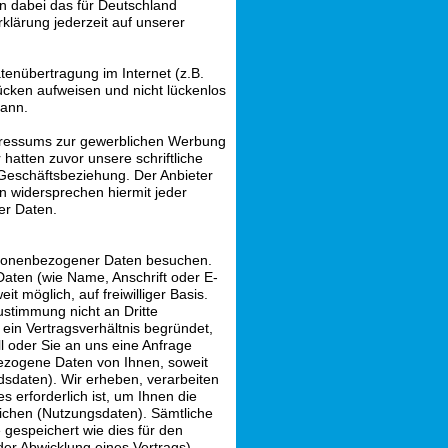
n dabei das für Deutschland
klärung jederzeit auf unserer
tenübertragung im Internet (z.B.
ücken aufweisen und nicht lückenlos
kann.
pressums zur gewerblichen Werbung
 hatten zuvor unsere schriftliche
e Geschäftsbeziehung. Der Anbieter
n widersprechen hiermit jeder
er Daten.
sonenbezogener Daten besuchen.
aten (wie Name, Anschrift oder E-
t möglich, auf freiwilliger Basis.
stimmung nicht an Dritte
ein Vertragsverhältnis begründet,
ll oder Sie an uns eine Anfrage
ezogene Daten von Ihnen, soweit
ndsdaten). Wir erheben, verarbeiten
 erforderlich ist, um Ihnen die
chen (Nutzungsdaten). Sämtliche
espeichert wie dies für den
er Abwicklung eines Vertrags)