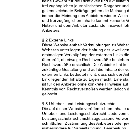
keine Gewähr für die Richtigkeit und Aktualität 
frei zugänglichen journalistischen Ratgeber un
gekennzeichnete Beiträge geben die Meinung de
immer die Meinung des Anbieters wieder. Allein
und frei zugänglichen Inhalte kommt keinerlei 
Nutzer und dem Anbieter zustande, insoweit fe
Anbieters.
§ 2 Externe Links
Diese Website enthält Verknüpfungen zu Website
Websites unterliegen der Haftung der jeweiligen
erstmaligen Verknüpfung der externen Links die
überprüft, ob etwaige Rechtsverstöße bestehen
Rechtsverstöße ersichtlich. Der Anbieter hat kein
zukünftige Gestaltung und auf die Inhalte der 
externen Links bedeutet nicht, dass sich der An
Link liegenden Inhalte zu Eigen macht. Eine stä
ist für den Anbieter ohne konkrete Hinweise au
Kenntnis von Rechtsverstößen werden jedoch de
gelöscht.
§ 3 Urheber- und Leistungsschutzrechte
Die auf dieser Website veröffentlichten Inhalte
Urheber- und Leistungsschutzrecht. Jede vom 
Leistungsschutzrecht nicht zugelassene Verwer
schriftlichen Zustimmung des Anbieters oder jew
insbesondere für Vervielfältigung, Bearbeitung