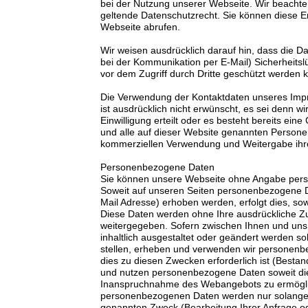
bei der Nutzung unserer Webseite. Wir beachte
geltende Datenschutzrecht. Sie können diese Er
Webseite abrufen.
Wir weisen ausdrücklich darauf hin, dass die Da
bei der Kommunikation per E-Mail) Sicherheitsl
vor dem Zugriff durch Dritte geschützt werden 
Die Verwendung der Kontaktdaten unseres Im
ist ausdrücklich nicht erwünscht, es sei denn wir
Einwilligung erteilt oder es besteht bereits ein
und alle auf dieser Website genannten Persone
kommerziellen Verwendung und Weitergabe ihr
Personenbezogene Daten
Sie können unsere Webseite ohne Angabe per
Soweit auf unseren Seiten personenbezogene D
Mail Adresse) erhoben werden, erfolgt dies, sowei
Diese Daten werden ohne Ihre ausdrückliche Zu
weitergegeben. Sofern zwischen Ihnen und uns 
inhaltlich ausgestaltet oder geändert werden so
stellen, erheben und verwenden wir personenb
dies zu diesen Zwecken erforderlich ist (Besta
und nutzen personenbezogene Daten soweit dies
Inanspruchnahme des Webangebots zu ermögli
personenbezogenen Daten werden nur solange g
genannten Zweck (Bearbeitung Ihrer Anfrage od